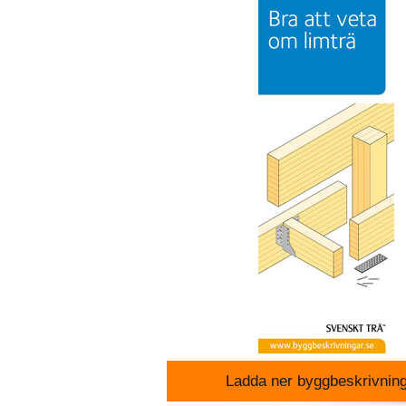
Ladda ner byggbeskrivnin