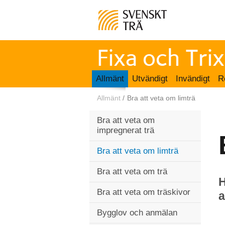
Allmänt
Utvändigt
Invändigt
R
Allmänt
/
Bra att veta om limträ
Bra att veta om
impregnerat trä
Bra att veta om limträ
Bra att veta om trä
H
Bra att veta om träskivor
a
Bygglov och anmälan