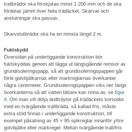
trallbrädor ska förskjutas minst 1 200 mm och de ska
fördelas jämnt över hela trädäcket. Skarvar och
anslutningar ska passas.
Skarvslutbrädor ska ha en minsta längd 2 m.
Fuktskydd
Översidan på underliggande konstruktion bör
fuktskyddas genom att lägga ut längsgående remsor av
grundisoleringspapp, så att grundisoleringspappen går
förbi golvbjälkarnas eller markreglarnas överkanter
några centimeter. Grundisoleringspappen viks ner längs
överkanterna så att vatten lättare kan rinna av, se
figur
4
. Om man vill dölja ändträytor på trädäckets kortsidor
med en tvärgående trallbräda, så kallad fris, måste
extra stöd finnas i underliggande konstruktion, till
exempel påsalning av 45 × 95 spikreglar innanför yttre
golvbjälke eller markregel. Mellan tvärgående trall/fris