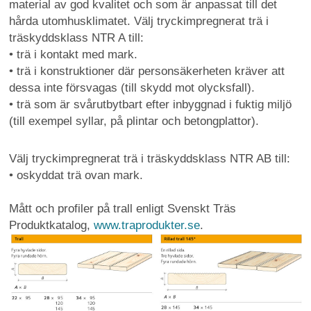
material av god kvalitet och som är anpassat till det
hårda utomhusklimatet. Välj tryckimpregnerat trä i
träskyddsklass NTR A till:
• trä i kontakt med mark.
• trä i konstruktioner där personsäkerheten kräver att
dessa inte försvagas (till skydd mot olycksfall).
• trä som är svårutbytbart efter inbyggnad i fuktig miljö
(till exempel syllar, på plintar och betongplattor).
Välj tryckimpregnerat trä i träskyddsklass NTR AB till:
• oskyddat trä ovan mark.
Mått och profiler på trall enligt Svenskt Träs
Produktkatalog,
www.traprodukter.se
.