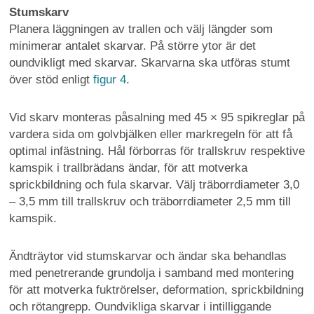
Stumskarv
Planera läggningen av trallen och välj längder som
minimerar antalet skarvar. På större ytor är det
oundvikligt med skarvar. Skarvarna ska utföras stumt
över stöd enligt
figur 4
.
Vid skarv monteras påsalning med 45 × 95 spikreglar på
vardera sida om golvbjälken eller markregeln för att få
optimal infästning. Hål förborras för trallskruv respektive
kamspik i trallbrädans ändar, för att motverka
sprickbildning och fula skarvar. Välj träborrdiameter 3,0
– 3,5 mm till trallskruv och träborrdiameter 2,5 mm till
kamspik.
Ändträytor vid stumskarvar och ändar ska behandlas
med penetrerande grundolja i samband med montering
för att motverka fuktrörelser, deformation, sprickbildning
och rötangrepp. Oundvikliga skarvar i intilliggande