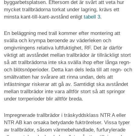
byggarbetsplatsen. Eftersom det är svårt att veta hur
mycket trallbrädorna torkat under lagring, krävs ett
minsta kant-till-kant-avstånd enligt
tabell 3
.
En beläggning med trall kommer efter montering att
svälla och krympa beroende av väderleken och
omgivningens relativa luftfuktighet, RF. Det är därför
viktigt att avståndet mellan trallbrädor är tillräckligt stort
så att trallbrädorna inte ska svälla ihop efter långa regn-
och blötsnöperioder. Detta kan dels leda till att regn- och
smältvatten har svårare att rinna undan, dels att
infästningar riskerar att gå av. Samtidigt ska avståndet
mellan trallbrädor inte vara alltför stort så att springor
under torrperioder blir alltför breda.
Impregnerade trallbrädor i träskyddsklass NTR A eller
NTR AB kan orsaka betydande fuktrörelser. Vissa typer
av trallbrädor, såsom värmebehandlade, furfurylerade