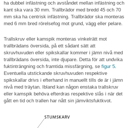
ha dubbel infästning och avståndet mellan infästning och
kant ska vara 30 mm. Trallbrädor med bredd 45 och 70
mm ska ha centrisk infästning. Trallbrädor ska monteras
med 6 mm bred rörelsefog mot grund, vägg eller pelare.
Trallskruv eller kamspik monteras vinkelrätt mot
trallbrädans översida, på ett sådant sätt att
skruvhuvuden eller spikskallar kommer i jämn nivå med
trallbrädans översida, inte djupare. Detta för att undvika
fuktinträngning och framtida missfärgning, se
figur 5
.
Eventuella utstickande skruvhuvuden respektive
spikskallar drivs i efterhand in manuellt tills de är i jämn
nivå med träytan. Ibland kan någon enstaka trallskruv
eller kamspik behöva efterdras respektive slås i när det
gått en tid och trallen har nått sin jämviktsfuktkvot.