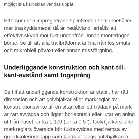
möjligt ska kärnsidan vändas uppåt.
Eftersom den impregnerade splintveden som innehåller
mer träskyddsmedel då är nedåtvänd, erhålls ett
effektivt skydd mot fukt underifrån. Innan monteringen
börjar, se till att alla trallbrädorna är fria från lös smuts
och mikrobiell påväxt eller annan missfärgning.
Underliggande konstruktion och kant-till-
kant-avstånd samt fogsprång
Se till att underliggande konstruktion är stabil, har rätt
dimension och att golvbjälkar eller markreglar av
konstruktionsvirke till en altan eller ett trädäck på mark
är rätt avvägda och ligger horisontellt eller lutar en aning
ut från huset, cirka 1:100 (cirka 0,5°). Golvbjälkars eller
markreglars översida bör fuktskyddas med remsa av
grundisoleringspapp som läggs ut längs golvbjälkarna