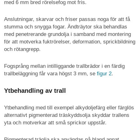
med 6 mm bred rörelsefog mot fris.
Anslutningar, skarvar och friser passas noga för att få
stumma och snygga fogar. Ändträytor ska behandlas
med penetrerande grundolja i samband med montering
för att motverka fuktrörelser, deformation, sprickbildning
och rötangrepp.
Fogsprång mellan intilliggande trallbrädor i en färdig
trallbeläggning får vara högst 3 mm, se
figur 2
.
Ytbehandling av trall
Ytbehandling med till exempel alkydoljefärg eller färglös
alternativt pigmenterad träskyddsolja skyddar trallens
yta och motverkar att små sprickor uppstår.
Pigmenterad träolja ska användas på bland annat