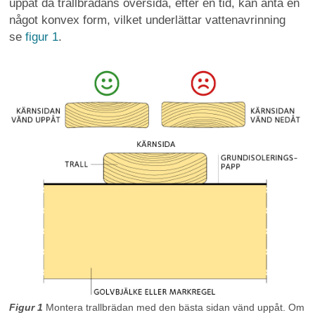
uppåt då trallbrädans översida, efter en tid, kan anta en
något konvex form, vilket underlättar vattenavrinning
se
figur 1
.
Figur 1
Montera trallbrädan med den bästa sidan vänd uppåt. Om