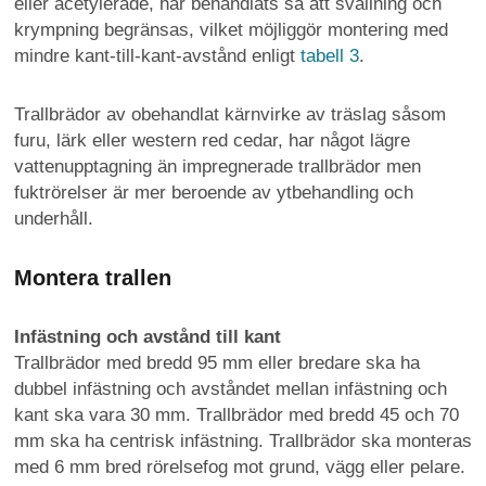
eller acetylerade, har behandlats så att svällning och
krympning begränsas, vilket möjliggör montering med
mindre kant-till-kant-avstånd enligt
tabell 3
.
Trallbrädor av obehandlat kärnvirke av träslag såsom
furu, lärk eller western red cedar, har något lägre
vattenupptagning än impregnerade trallbrädor men
fuktrörelser är mer beroende av ytbehandling och
underhåll.
Montera trallen
Infästning och avstånd till kant
Trallbrädor med bredd 95 mm eller bredare ska ha
dubbel infästning och avståndet mellan infästning och
kant ska vara 30 mm. Trallbrädor med bredd 45 och 70
mm ska ha centrisk infästning. Trallbrädor ska monteras
med 6 mm bred rörelsefog mot grund, vägg eller pelare.