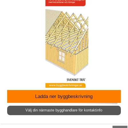
Ladda ner byggbeskrivning
Välj din närmaste bygghandlare för kontaktinfo