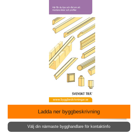
Ladda ner byggbeskrivning
Välj din närmaste bygghandlare för kontaktinfo