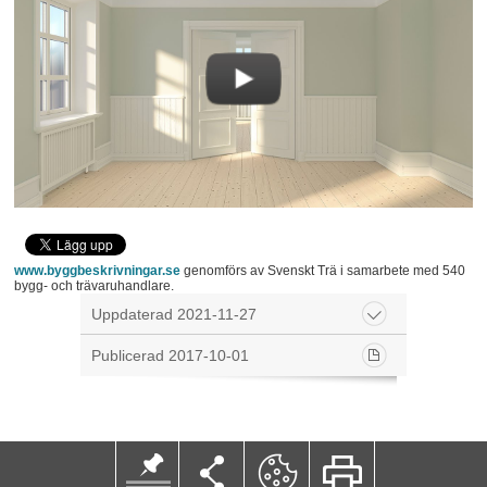
De vanligaste handverktygen för att mäta, såga, spika
eller skruva behövs, samt vattenpass för att kontrollera att
lister inte hamnar snett.
Måttband, tumstock, penna och snickarvinkel är andra
nödvändiga verktyg, liksom fintandad såg (byggsåg),
tving, kniv, fil, sandpapper och spackel. För uppsättning
behövs slutligen hammare, hovtång, spikdrivare och
mejsel.
www.byggbeskrivningar.se
genomförs av Svenskt Trä i samarbete med 540
bygg- och trävaruhandlare.
Uppdaterad 2021-11-27
Publicerad 2017-10-01