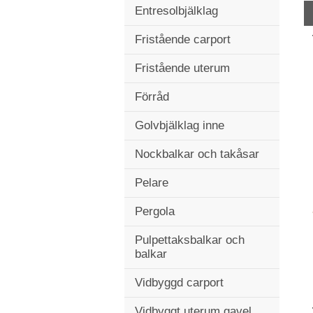
Entresolbjälklag
Fristående carport
Fristående uterum
Förråd
Golvbjälklag inne
Nockbalkar och takåsar
Pelare
Pergola
Pulpettaksbalkar och
balkar
Vidbyggd carport
Vidbyggt uterum gavel