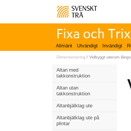
Allmänt
Utvändigt
Invändigt
R
Dimensionering
/
Vidbyggt uterum långs
Altan med
takkonstruktion
Altan utan
takkonstruktion
Altanbjälklag ute
Altanbjälklag ute på
plintar