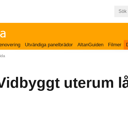
enovering
Utvändiga panelbrädor
AltanGuiden
Filmer
ida
Vidbyggt uterum l