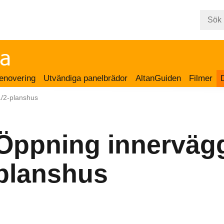
enovering
Utvändiga panelbrädor
AltanGuiden
Filmer
1/2-planshus
Öppning innervägg
planshus