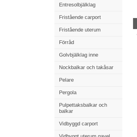
Entresolbjälklag
Fristående carport
Fristående uterum
Förråd
Golvbjälklag inne
Nockbalkar och takåsar
Pelare
Pergola
Pulpettaksbalkar och
balkar
Vidbyggd carport
Vidbyggt uterum gavel