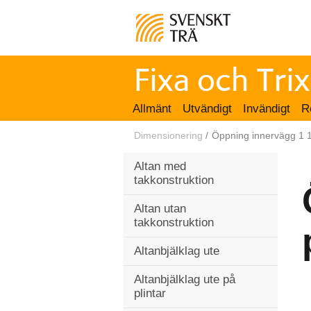
Allmänt
Utvändigt
Invändigt
R
Dimensionering
/
Öppning innervägg 1 
Altan med
takkonstruktion
Altan utan
takkonstruktion
Altanbjälklag ute
Altanbjälklag ute på
plintar