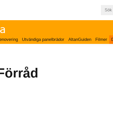
enovering
Utvändiga panelbrädor
AltanGuiden
Filmer
Förråd