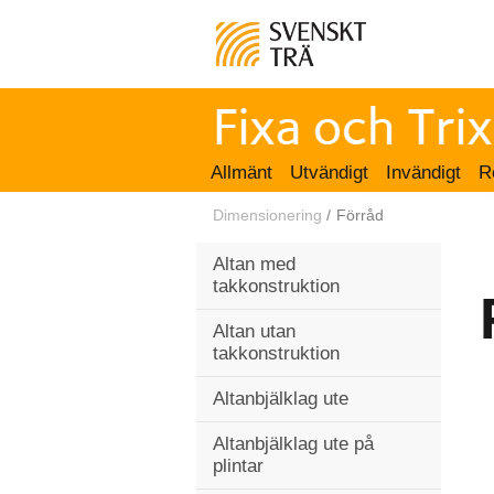
Allmänt
Utvändigt
Invändigt
R
Dimensionering
/
Förråd
Altan med
takkonstruktion
Altan utan
takkonstruktion
Altanbjälklag ute
Altanbjälklag ute på
plintar