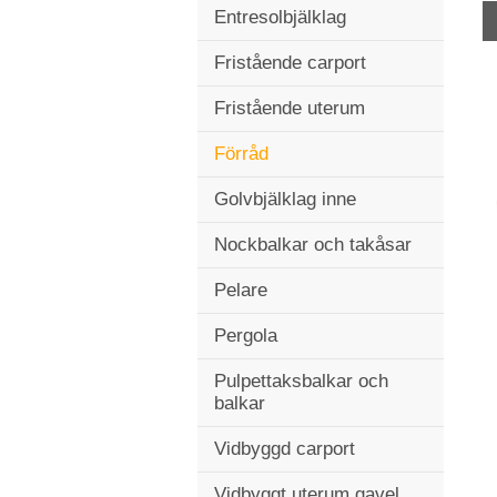
Entresolbjälklag
Fristående carport
Fristående uterum
Förråd
Golvbjälklag inne
Nockbalkar och takåsar
Pelare
Pergola
Pulpettaksbalkar och
balkar
Vidbyggd carport
Vidbyggt uterum gavel